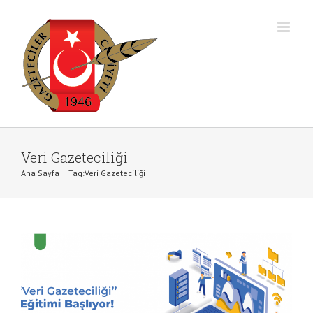
Skip
to
content
Veri Gazeteciliği Eğitim Programı
Veri Gazeteciliği
Başvuruları Başladı
Ana Sayfa
|
Tag:
Veri Gazeteciliği
Duyurular
Haberler