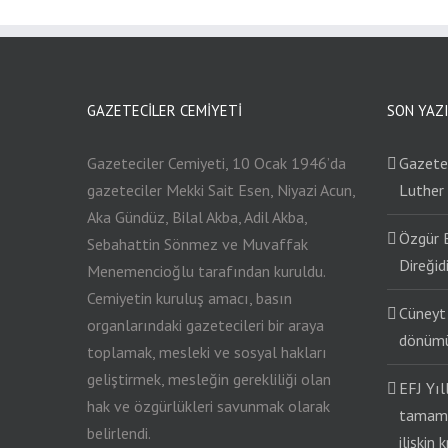
GAZETECILER CEMIYETI
SON YAZ
Gazeteciler Cemiyeti, 10 Ocak 1946’da
Gazetec
gazeteciler Mekki Sait Esen, Niyazi Acun,
Luther
Aka Gündüz, Bilal Akba, Adil Akba,
Özgür 
Sebahattin Sönmez ve Muvaffak
Direğidi
Menemencioğlu tarafından kuruldu.
Cemiyetin kuruluş amacı, basın
Cüneyt 
organlarındaki gazetecileri bir araya
dönümü
toplamak, mesleki ve sosyal hakları
geliştirmek, mesleğin gerekliliği olan
EFJ Yıl
hak ve özgürlükleri savunmak olarak
tamaml
belirlendi.
ilişkin 