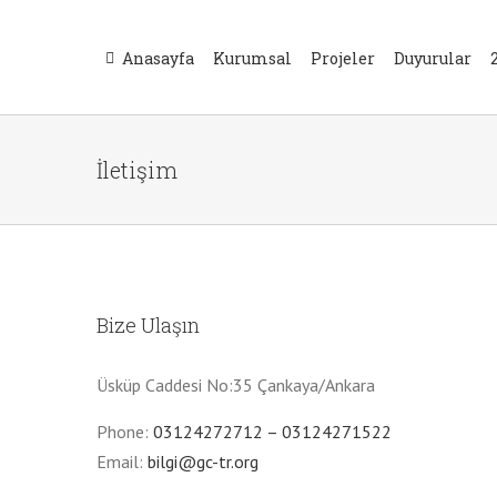
Skip
to
Anasayfa
Kurumsal
Projeler
Duyurular
content
İletişim
Bize Ulaşın
Üsküp Caddesi No:35 Çankaya/Ankara
Phone:
03124272712 – 03124271522
Email:
bilgi@gc-tr.org