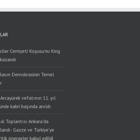
ILAR
iler Cemiyeti Koşusu’nu King
 kazandı
Basın Demokrasinin Temel
r
Arcayürek vefatının 11. yıl
nde kabri başında anıldı
lık Toplantısı Ankara’da
andı: Gazze ve Türkiye’ye
kritik önergeler kabul edildi