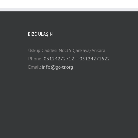
BIZE ULAŞIN
Üsküp Caddesi No:35 Çankaya/Ankara
Phone:
03124272712 – 03124271522
Email:
info@gc-tr.org