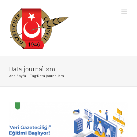
Skip
to
content
Veri Gazeteciliği Eğitim Programı
Data journalism
Başvuruları Başladı
Ana Sayfa
|
Tag:
Data journalism
Duyurular
Haberler