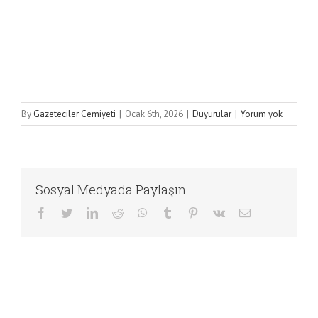
By
Gazeteciler Cemiyeti
|
Ocak 6th, 2026
|
Duyurular
|
Yorum yok
Sosyal Medyada Paylaşın
Facebook
Twitter
LinkedIn
Reddit
WhatsApp
Tumblr
Pinterest
Vk
E-
posta