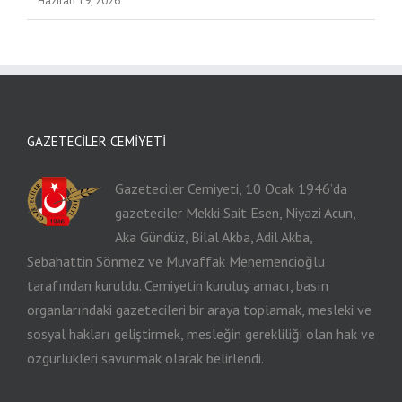
Haziran 19, 2026
GAZETECILER CEMIYETI
Gazeteciler Cemiyeti, 10 Ocak 1946’da
gazeteciler Mekki Sait Esen, Niyazi Acun,
Aka Gündüz, Bilal Akba, Adil Akba,
Sebahattin Sönmez ve Muvaffak Menemencioğlu
tarafından kuruldu. Cemiyetin kuruluş amacı, basın
organlarındaki gazetecileri bir araya toplamak, mesleki ve
sosyal hakları geliştirmek, mesleğin gerekliliği olan hak ve
özgürlükleri savunmak olarak belirlendi.