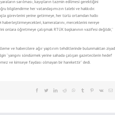
yaraların sarılması, kayıpların tazmin edilmesi gerektiğini
oğru bilgilendirme her vatandaşımızın talebi ve hakkıdır.
la görevlerini yerine getirmeye, her türlü ortamdan halkı
yi haberleştirmeyecekleri, kameralarını, merceklerini nereye
rini onlara öğretmeye çalışmak RTÜK başkanının vazifesi değildir,”
gelleme ve habercilere ağır yaptırım tehditlerinde bulunmaktan ziya
ilgin “yangını söndürmek yerine sahada çalışan gazetecilerin hedef
lemez ve kimseye faydası olmayan bir harekettir” dedi.
Facebook
Twitter
LinkedIn
Reddit
WhatsApp
Tumblr
Pinterest
Vk
E
p