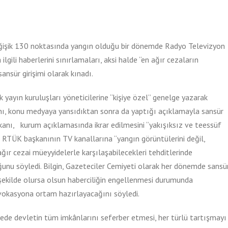
eğişik 130 noktasında yangın olduğu bir dönemde Radyo Televizyon
gili haberlerini sınırlamaları, aksi halde “en ağır cezaların
ansür girişimi olarak kınadı.
 yayın kuruluşları yöneticilerine “kişiye özel” genelge yazarak
ını, konu medyaya yansıdıktan sonra da yaptığı açıklamayla sansür
aşkanı, kurum açıklamasında ikrar edilmesini “yakışıksız ve teessüf
, RTÜK başkanının TV kanallarına “yangın görüntülerini değil,
ğır cezai müeyyidelerle karşılaşabilecekleri tehditlerinde
uğunu söyledi. Bilgin, Gazeteciler Cemiyeti olarak her dönemde sansü
 şekilde olursa olsun haberciliğin engellenmesi durumunda
vokasyona ortam hazırlayacağını söyledi.
ede devletin tüm imkânlarını seferber etmesi, her türlü tartışmayı