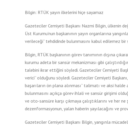
View
Larger
Bilgin: RTÜK yayın ilkelerini hiçe sayamaz
Image
Gazeteciler Cemiyeti Başkanı Nazmi Bilgin, ülkenin d
Üst Kurumu’nun başkanının yayın organlarına yangınla il
verileceği” tehdidinde bulunmasını kabul edilemez bir s
Bilgin, RTÜK başkanının görev tanımının dışına çıkarak
kurumu adeta bir sansür mekanizması gibi çalıştırdığ
talebini ikrar ettiğini söyledi. Gazeteciler Cemiyeti B
verici” olduğunu söyledi. Gazeteciler Cemiyeti Başkanı
başarıların ön plana alınması” talimatı ve aksi halde a
bulunmasını açıkça görev ihlali ve sansür girişimi old
ve oto-sansüre karşı çıkmaya çalıştıklarını ve her ne
dezenformasyonun, yalan haberin yayılacağını ve pro
Gazeteciler Cemiyeti Başkanı Bilgin, yangınla mücadel