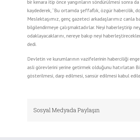
bir kenara itip önce yangınların söndürülmesi sonra da 
kaydederek, “Bu ortamda şeffaflık, özgür habercilik, d
Meslektaşımız, genç gazeteci arkadaşlarımız canla baş
bilgilendirmeye çalışmaktadırlar. Neyi haberleştirip ne
odaklayacaklarını, nereye bakıp neyi haberleştirecekle
dedi.
Devletin ve kurumlarının vazifelerinin haberciliği en
asli görevlerini yerine getirmek olduğunu hatırlatan B
gösterilmesi, darp edilmesi, sansür edilmesi kabul edi
Sosyal Medyada Paylaşın