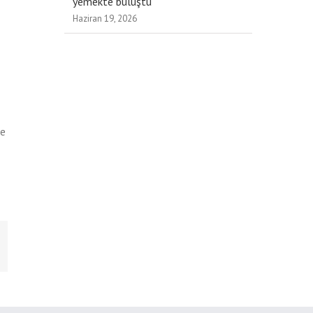
yemekte buluştu
Haziran 19, 2026
de
-
osta