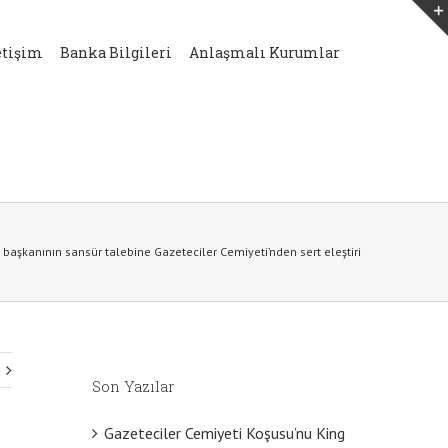
etişim
Banka Bilgileri
Anlaşmalı Kurumlar
başkanının sansür talebine Gazeteciler Cemiyeti’nden sert eleştiri
Son Yazılar
Gazeteciler Cemiyeti Koşusu’nu King