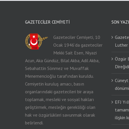
GAZETECILER CEMIYETI
SON YAZ
Gazeteciler Cemiyeti, 10
Gazetec
Ocak 1946’da gazeteciler
Luther
Mekki Sait Esen, Niyazi
Özgür 
Acun, Aka Gündüz, Bilal Akba, Adil Akba,
Direğidi
Sebahattin Sönmez ve Muvaffak
Menemencioğlu tarafından kuruldu.
Cüneyt 
Cemiyetin kuruluş amacı, basın
dönümü
organlarındaki gazetecileri bir araya
toplamak, mesleki ve sosyal hakları
EFJ Yıl
geliştirmek, mesleğin gerekliliği olan
tamaml
hak ve özgürlükleri savunmak olarak
ilişkin 
belirlendi.