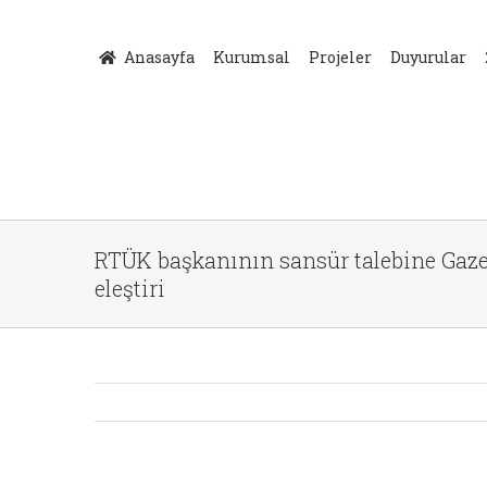
Skip
to
Anasayfa
Kurumsal
Projeler
Duyurular
content
RTÜK başkanının sansür talebine Gazet
eleştiri