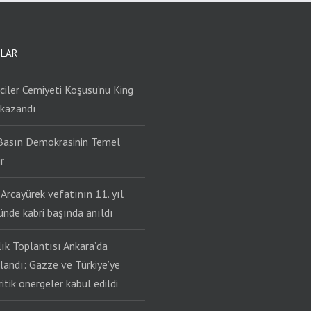
ILAR
iler Cemiyeti Koşusu’nu King
 kazandı
Basın Demokrasinin Temel
r
Arcayürek vefatının 11. yıl
nde kabri başında anıldı
lık Toplantısı Ankara’da
andı: Gazze ve Türkiye’ye
kritik önergeler kabul edildi