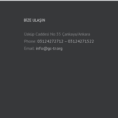
BIZE ULAŞIN
Üsküp Caddesi No:35 Çankaya/Ankara
Phone:
03124272712 – 03124271522
Email:
info@gc-tr.org