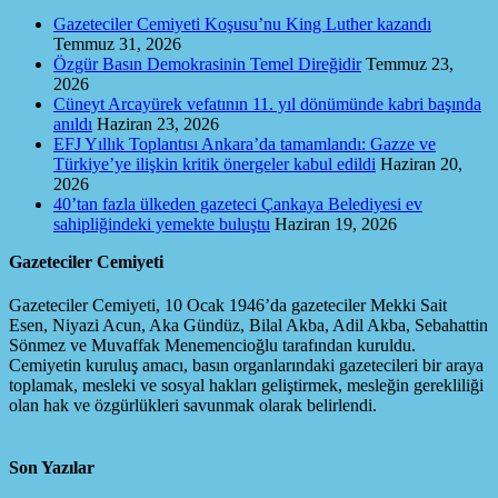
Gazeteciler Cemiyeti Koşusu’nu King Luther kazandı
Temmuz 31, 2026
Özgür Basın Demokrasinin Temel Direğidir
Temmuz 23,
2026
Cüneyt Arcayürek vefatının 11. yıl dönümünde kabri başında
anıldı
Haziran 23, 2026
EFJ Yıllık Toplantısı Ankara’da tamamlandı: Gazze ve
Türkiye’ye ilişkin kritik önergeler kabul edildi
Haziran 20,
2026
40’tan fazla ülkeden gazeteci Çankaya Belediyesi ev
sahipliğindeki yemekte buluştu
Haziran 19, 2026
Gazeteciler Cemiyeti
Gazeteciler Cemiyeti, 10 Ocak 1946’da gazeteciler Mekki Sait
Esen, Niyazi Acun, Aka Gündüz, Bilal Akba, Adil Akba, Sebahattin
Sönmez ve Muvaffak Menemencioğlu tarafından kuruldu.
Cemiyetin kuruluş amacı, basın organlarındaki gazetecileri bir araya
toplamak, mesleki ve sosyal hakları geliştirmek, mesleğin gerekliliği
olan hak ve özgürlükleri savunmak olarak belirlendi.
Son Yazılar