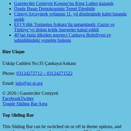
Gazeteciler Cemiyeti Koşusu’nu King Luther kazandı
Özgür Basın Demokrasinin Temel Direğidir
Cüneyt Arcayürek vefatının 11. yıl dönümünde kabri başında
anıldı
EFJ Yıllık Toplantısı Ankara’da tamamlandı: Gazze ve
Türkiye’ye ilişkin kritik önergeler kabul edildi
40’tan fazla ülkeden gazeteci Çankaya Belediyesi ev
sahipliğindeki yemekte buluştu
Bize Ulaşın
Üsküp Caddesi No:35 Çankaya/Ankara
Phone:
03124272712 – 03124271522
Email:
info@gc-tr.org
©
2026 | Gazeteciler Cemiyeti
Facebook
Twitter
Toggle Sliding Bar Area
Top Sliding Bar
This Sliding Bar can be switched on or off in theme options, and