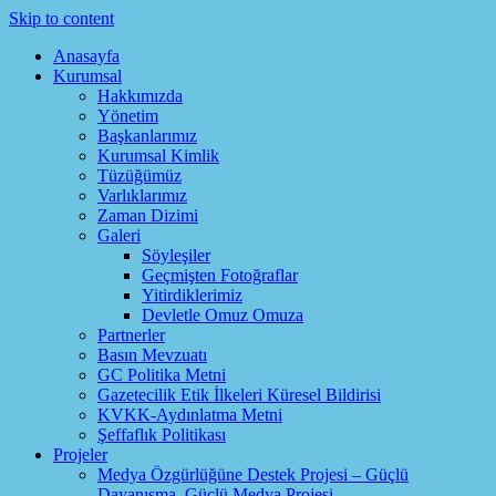
Skip to content
Anasayfa
Kurumsal
Hakkımızda
Yönetim
Başkanlarımız
Kurumsal Kimlik
Tüzüğümüz
Varlıklarımız
Zaman Dizimi
Galeri
Söyleşiler
Geçmişten Fotoğraflar
Yitirdiklerimiz
Devletle Omuz Omuza
Partnerler
Basın Mevzuatı
GC Politika Metni
Gazetecilik Etik İlkeleri Küresel Bildirisi
KVKK-Aydınlatma Metni
Şeffaflık Politikası
Projeler
Medya Özgürlüğüne Destek Projesi – Güçlü
Dayanışma, Güçlü Medya Projesi