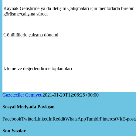
Kaynak Geliştirme ya da İletişim Çalışmaları için mentorlarla birebir
görüşme/çalışma süreci
Gönüllülerle çalışma dönemi
İzleme ve değerlendirme toplantıları
Gazeteciler Cemiyeti
2021-01-20T12:06:25+00:00
Sosyal Medyada Paylaşın
Facebook
Twitter
LinkedIn
Reddit
WhatsApp
Tumblr
Pinterest
Vk
E-post
Son Yazılar