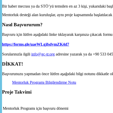
Bir haber mecrası ya da STÖ’yü temsilen en az 3 kişi, yukarıdaki başlık
Mentorluk desteği alan kuruluşlar, aynı proje kapsamında başlatılacak 
Nasıl Başvururum?
Başvuru için lütfen aşağıdaki linke tıklayarak karşınıza çıkacak form
https://forms.gle/uaeWLgjfsdymZK4d7
Sorularınızla ilgili
info@gc-tr.org
adresine yazarak ya da +90 533 045 0
DİKKAT!
Başvurunuzu yapmadan önce lütfen aşağıdaki bilgi notunu dikkatle okuyu
Mentorluk Programı Bilgilendirme Notu
Proje Takvimi
Mentorluk Programı için başvuru dönemi