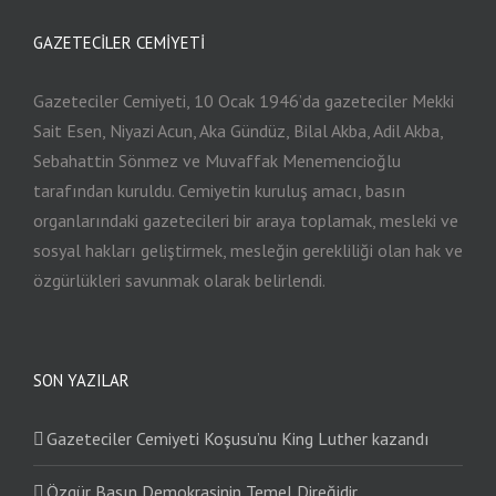
GAZETECILER CEMIYETI
Gazeteciler Cemiyeti, 10 Ocak 1946’da gazeteciler Mekki
Sait Esen, Niyazi Acun, Aka Gündüz, Bilal Akba, Adil Akba,
Sebahattin Sönmez ve Muvaffak Menemencioğlu
tarafından kuruldu. Cemiyetin kuruluş amacı, basın
organlarındaki gazetecileri bir araya toplamak, mesleki ve
sosyal hakları geliştirmek, mesleğin gerekliliği olan hak ve
özgürlükleri savunmak olarak belirlendi.
SON YAZILAR
Gazeteciler Cemiyeti Koşusu’nu King Luther kazandı
Özgür Basın Demokrasinin Temel Direğidir