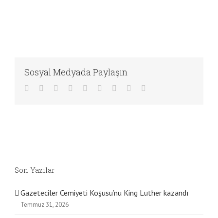
Sosyal Medyada Paylaşın
Facebook
Twitter
LinkedIn
Reddit
WhatsApp
Tumblr
Pinterest
Vk
E-
posta
Son Yazılar
Gazeteciler Cemiyeti Koşusu’nu King Luther kazandı
Temmuz 31, 2026