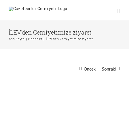
Skip
to
content
İLEV’den Cemiyetimize ziyaret
Ana Sayfa
|
Haberler
|
İLEV’den Cemiyetimize ziyaret
Önceki
Sonraki
View
Larger
Image