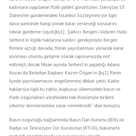
kadınlara uygulanan fiziki şiddet görüntüleri, Danıştay 10.
Dairesi’nin gündemindeki İstanbul Sözleşmesi’yle ilgili
dava sürecinde hangi yönde karar verileceği sorularını
tekrar gündeme taşıdı[kş1] . Şarkıcı Bergen’i öldüren Halis
Serbest’in ‘kişilik haklarına saldırı’ gerekçesiyle Bergen
filmine açtığı davada, filmin yayınlanması yönünde karar
alınması olumlu gelişme olarak raporumuzda not
edilmişti. Ancak Nisan ayında Serbest’in yaşadığı Adana
Kozan’da Belediye Başkanı Kazım Özgan’ın [kş2] filmin
ilçede yayınlanmasını engellenmesi dikkat çekti. Kadın
haklarıyla ilgili bu tablo, kuşkusuz ülkemizdeki basın ve
ifade özgürlükleri aleyhindeki hak ihlalleriyle birlikte
ülkemiz demokrasisine zarar vermektedir” diye konuştu.
Basın özgürlüğü bağlamında Basın İlan Kurumu (BİK) ile
Radyo ve Televizyon Üst Kurulu’nun (RTÜK), hükümete
muhalif çizgideki medya kuruluşlarına yönelik