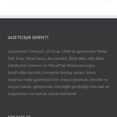
GAZETECILER CEMIYETI
Gazeteciler Cemiyeti, 10 Ocak 1946’da gazeteciler Mekki
Sait Esen, Niyazi Acun, Aka Gündüz, Bilal Akba, Adil Akba,
Sebahattin Sönmez ve Muvaffak Menemencioğlu
tarafından kuruldu. Cemiyetin kuruluş amacı, basın
organlarındaki gazetecileri bir araya toplamak, mesleki ve
sosyal hakları geliştirmek, mesleğin gerekliliği olan hak ve
özgürlükleri savunmak olarak belirlendi.