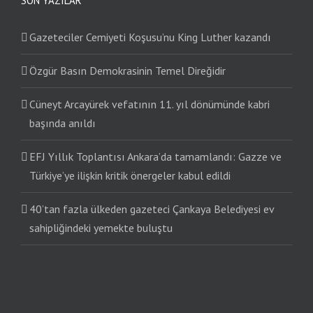
SON YAZILAR
Gazeteciler Cemiyeti Koşusu’nu King Luther kazandı
Özgür Basın Demokrasinin Temel Direğidir
Cüneyt Arcayürek vefatının 11. yıl dönümünde kabri
başında anıldı
EFJ Yıllık Toplantısı Ankara’da tamamlandı: Gazze ve
Türkiye’ye ilişkin kritik önergeler kabul edildi
40’tan fazla ülkeden gazeteci Çankaya Belediyesi ev
sahipliğindeki yemekte buluştu