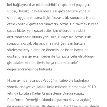
bel bağlayışı diye nitelendirildi” tespitlerini paylaştı.
Bilgin, “Kaşıkçı davası meselesi gazetecilere yönelik
şiddet uygulanmasına ilişkin ‘cezasızlık’ sonucuna işaret
etmektedir ki gazeteci cinayetini cezasız bırakmak küresel
çapta bizler yani gazeteciler için öldürülme riskini
arttırmaktadır. Bunun yanı sıra Türkiye’nin cezasızlık
sonucuna ortak olması, imza attığı insan hakları
sözleşmeleriyle ama en önemlisi de insan hayatına
gösterilmesi gereken değer ile tümüyle çelişkili olduğu
gibi adalet beklentilerini boşa çıkarmaktadır”
değerlendirmesinde bulundu.
Nisan ayında İstanbul Valiliği’nin talebiyle kadınlara
yönelik cinayet ve saldırılarla mücadele amacıyla 2010
yılında kurulan Kadın Cinayetlerini Durduracağız
Platformu Derneği hakkında kapatma davası açıldığını
da anımsatan Bilgin, “Bu dava ve 8 Mart’taki yürüyüşlerde