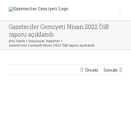
Skip
to
content
Gazeteciler Cemiyeti Nisan 2022 ÖiB
raporu açıklandı
Ana Sayfa
|
Duyurular
,
Haberler
|
Gazeteciler Cemiyeti Nisan 2022 ÖiB raporu açıklandı
Önceki
Sonraki
View
Larger
Image