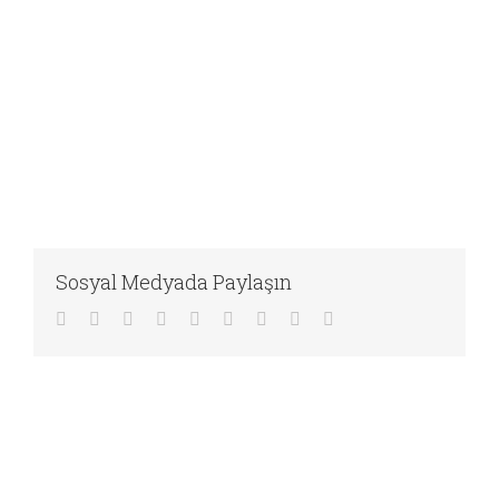
Sosyal Medyada Paylaşın
Facebook
Twitter
LinkedIn
Reddit
WhatsApp
Tumblr
Pinterest
Vk
E-
posta