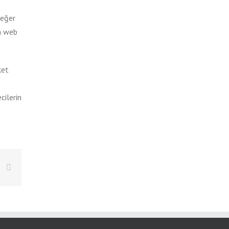
değer
la web
ket
cilerin
est
Vk
E-
posta