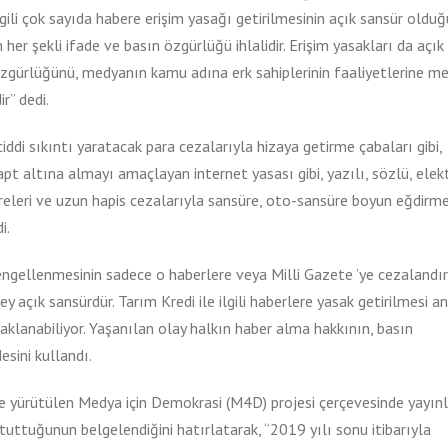
ilgili çok sayıda habere erişim yasağı getirilmesinin açık sansür oldu
r şekli ifade ve basın özgürlüğü ihlalidir. Erişim yasakları da açık
 özgürlüğünü, medyanın kamu adına erk sahiplerinin faaliyetlerine m
r” dedi.
ddi sıkıntı yaratacak para cezalarıyla hizaya getirme çabaları gibi,
t altına almayı amaçlayan internet yasası gibi, yazılı, sözlü, elek
eleri ve uzun hapis cezalarıyla sansüre, oto-sansüre boyun eğdirm
i.
e engellenmesinin sadece o haberlere veya Milli Gazete ’ye cezaland
y açık sansürdür. Tarım Kredi ile ilgili haberlere yasak getirilmesi an
asaklanabiliyor. Yaşanılan olay halkın haber alma hakkının, basın
esini kullandı.
i ile yürütülen Medya için Demokrasi (M4D) projesi çerçevesinde yayın
uttuğunun belgelendiğini hatırlatarak, “2019 yılı sonu itibarıyla