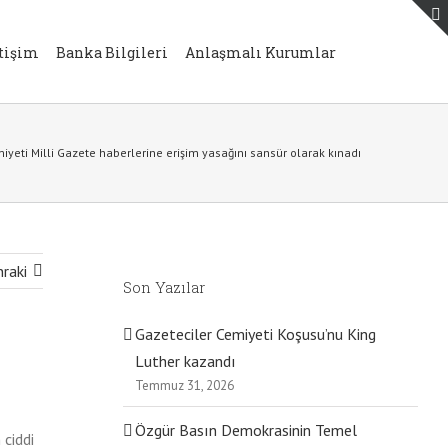
etişim
Banka Bilgileri
Anlaşmalı Kurumlar
iyeti Milli Gazete haberlerine erişim yasağını sansür olarak kınadı
raki
Son Yazılar
Gazeteciler Cemiyeti Koşusu’nu King
Luther kazandı
Temmuz 31, 2026
Özgür Basın Demokrasinin Temel
 ciddi