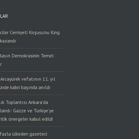
ILAR
iler Cemiyeti Koşusu’nu King
 kazandı
Basın Demokrasinin Temel
r
Arcayürek vefatının 11. yıl
nde kabri başında anıldı
lık Toplantısı Ankara’da
andı: Gazze ve Türkiye’ye
kritik önergeler kabul edildi
fazla ülkeden gazeteci