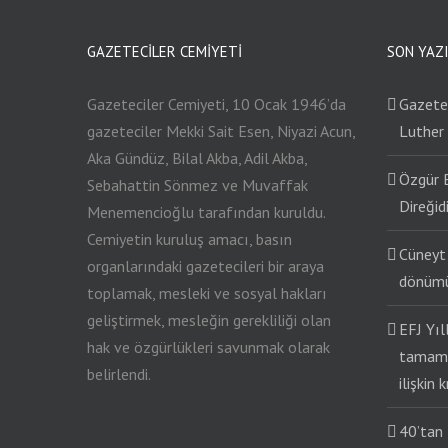
GAZETECILER CEMIYETI
SON YAZ
Gazeteciler Cemiyeti, 10 Ocak 1946’da
Gazetec
gazeteciler Mekki Sait Esen, Niyazi Acun,
Luther
Aka Gündüz, Bilal Akba, Adil Akba,
Özgür 
Sebahattin Sönmez ve Muvaffak
Direğidi
Menemencioğlu tarafından kuruldu.
Cemiyetin kuruluş amacı, basın
Cüneyt 
organlarındaki gazetecileri bir araya
dönümü
toplamak, mesleki ve sosyal hakları
geliştirmek, mesleğin gerekliliği olan
EFJ Yıl
hak ve özgürlükleri savunmak olarak
tamaml
belirlendi.
ilişkin 
40’tan 