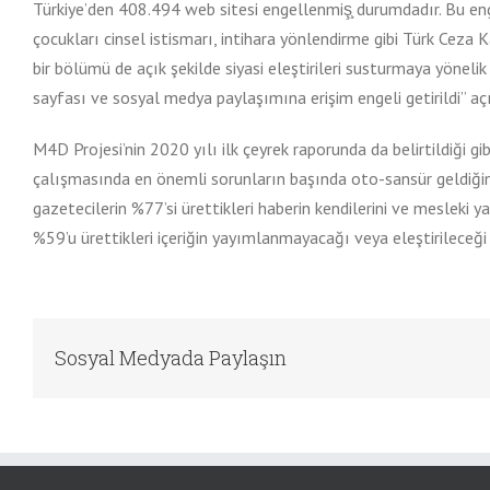
Türkiye’den 408.494 web sitesi engellenmiş̧ durumdadır. Bu eng
çocukları cinsel istismarı, intihara yönlendirme gibi Türk Cez
bir bölümü de açık şekilde siyasi eleştirileri susturmaya yönel
sayfası ve sosyal medya paylaşımına erişim engeli getirildi” a
M4D Projesi’nin 2020 yılı ilk çeyrek raporunda da belirtildiği g
çalışmasında en önemli sorunların başında oto-sansür geldiğini
gazetecilerin %77’si ürettikleri haberin kendilerini ve mesleki 
%59’u ürettikleri içeriğin yayımlanmayacağı veya eleştirileceği 
Sosyal Medyada Paylaşın