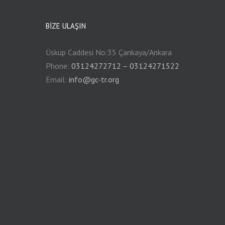
BIZE ULAŞIN
Üsküp Caddesi No:35 Çankaya/Ankara
Phone:
03124272712 – 03124271522
Email:
info@gc-tr.org