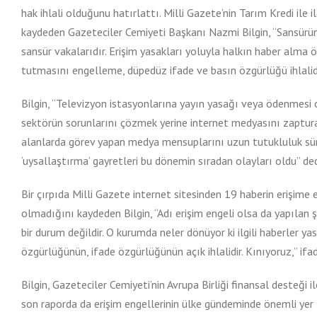
hak ihlali olduğunu hatırlattı. Milli Gazete’nin Tarım Kredi ile 
kaydeden Gazeteciler Cemiyeti Başkanı Nazmi Bilgin, “Sansürün he
sansür vakalarıdır. Erişim yasakları yoluyla halkın haber alma
tutmasını engelleme, düpedüz ifade ve basın özgürlüğü ihlalidi
Bilgin, “Televizyon istasyonlarına yayın yasağı veya ödenmesi ci
sektörün sorunlarını çözmek yerine internet medyasını zapturap
alanlarda görev yapan medya mensuplarını uzun tutukluluk sür
‘uysallaştırma’ gayretleri bu dönemin sıradan olayları oldu” ded
Bir çırpıda Milli Gazete internet sitesinden 19 haberin erişim
olmadığını kaydeden Bilgin, “Adı erişim engeli olsa da yapılan şe
bir durum değildir. O kurumda neler dönüyor ki ilgili haberler y
özgürlüğünün, ifade özgürlüğünün açık ihlalidir. Kınıyoruz,” ifad
Bilgin, Gazeteciler Cemiyeti’nin Avrupa Birliği finansal desteğ
son raporda da erişim engellerinin ülke gündeminde önemli yer t