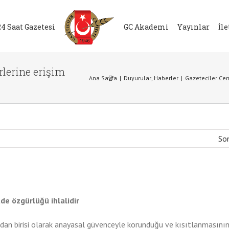
24 Saat Gazetesi
GC Akademi
Yayınlar
İl
rlerine erişim
Ana Sayfa
|
Duyurular
,
Haberler
|
Gazeteciler Cem
Son
ade özgürlüğü ihlalidir
dan birisi olarak anayasal güvenceyle korunduğu ve kısıtlanmasının