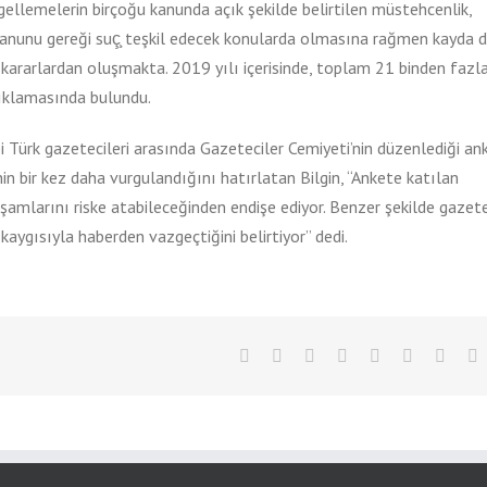
ellemelerin birçoğu kanunda açık şekilde belirtilen müstehcenlik,
a Kanunu gereği suç̧ teşkil edecek konularda olmasına rağmen kayda 
ik kararlardan oluşmakta. 2019 yılı içerisinde, toplam 21 binden faz
çıklamasında bulundu.
ibi Türk gazetecileri arasında Gazeteciler Cemiyeti’nin düzenlediği an
n bir kez daha vurgulandığını hatırlatan Bilgin, “Ankete katılan
yaşamlarını riske atabileceğinden endişe ediyor. Benzer şekilde gazete
kaygısıyla haberden vazgeçtiğini belirtiyor” dedi.
Facebook
Twitter
LinkedIn
Reddit
WhatsApp
Tumblr
Pinter