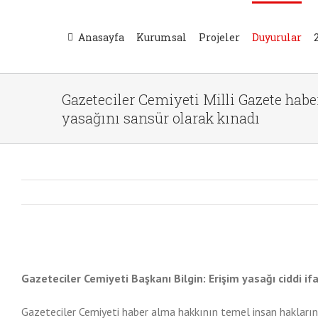
Skip
to
Anasayfa
Kurumsal
Projeler
Duyurular
content
Gazeteciler Cemiyeti Milli Gazete habe
yasağını sansür olarak kınadı
View
Larger
Gazeteciler Cemiyeti Başkanı Bilgin: Erişim yasağı ciddi if
Image
Gazeteciler Cemiyeti haber alma hakkının temel insan hakların