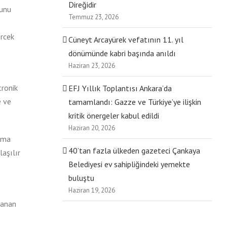
Direğidir
ğunu
Temmuz 23, 2026
ercek
Cüneyt Arcayürek vefatının 11. yıl
dönümünde kabri başında anıldı
Haziran 23, 2026
tronik
EFJ Yıllık Toplantısı Ankara’da
e ve
tamamlandı: Gazze ve Türkiye’ye ilişkin
kritik önergeler kabul edildi
Haziran 20, 2026
ırma
40’tan fazla ülkeden gazeteci Çankaya
laşılır
Belediyesi ev sahipliğindeki yemekte
buluştu
Haziran 19, 2026
lanan