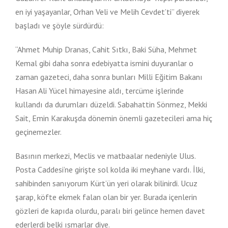
en iyi yaşayanlar, Orhan Veli ve Melih Cevdet’ti” diyerek
başladı ve şöyle sürdürdü:
“Ahmet Muhip Dranas, Cahit Sıtkı, Baki Süha, Mehmet
Kemal gibi daha sonra edebiyatta ismini duyuranlar o
zaman gazeteci, daha sonra bunları Milli Eğitim Bakanı
Hasan Ali Yücel himayesine aldı, tercüme işlerinde
kullandı da durumları düzeldi. Sabahattin Sönmez, Mekki
Sait, Emin Karakuşda dönemin önemli gazetecileri ama hiç
geçinemezler.
Basının merkezi, Meclis ve matbaalar nedeniyle Ulus.
Posta Caddesi’ne girişte sol kolda iki meyhane vardı. İlki,
sahibinden sanıyorum Kürt’ün yeri olarak bilinirdi. Ucuz
şarap, köfte ekmek falan olan bir yer. Burada içenlerin
gözleri de kapıda olurdu, paralı biri gelince hemen davet
ederlerdi belki ısmarlar diye.