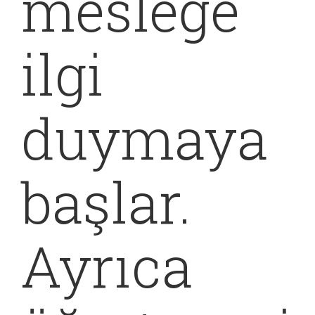
mesleğe
ilgi
duymaya
başlar.
Ayrıca