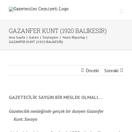
Skip
to
content
GAZANFER KUNT (1920 BALIKESİR)
Ana Sayfa
|
Galeri
|
Söyleşiler
|
Yazılı Röportaj
|
GAZANFER KUNT (1920 BALIKESİR)
Önceki
Sonraki
GAZETECİLİK SAYGIN BİR MESLEK OLMALI…
G
azetecilik mesleğinde gerçek bir duayen Gazanfer
Kunt. Saraya