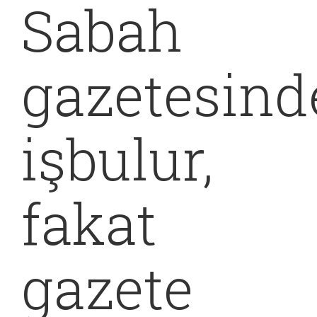
Sabah
gazetesind
işbulur,
fakat
gazete