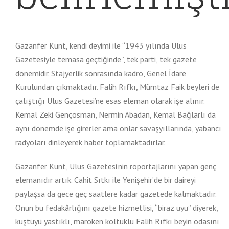
Gazanfer Kunt, kendi deyimi ile “1943 yılında Ulus
Gazetesiyle temasa geçtiğinde”, tek parti, tek gazete
dönemidir. Stajyerlik sonrasında kadro, Genel İdare
Kurulundan çıkmaktadır. Falih Rıfkı, Mümtaz Faik beyleri de
çalıştığı Ulus Gazetesi’ne esas eleman olarak işe alınır.
Kemal Zeki Gençosman, Nermin Abadan, Kemal Bağlarlı da
aynı dönemde işe girerler ama onlar savaşyıllarında, yabancı
radyoları dinleyerek haber toplamaktadırlar.
Gazanfer Kunt, Ulus Gazetesi’nin röportajlarını yapan genç
elemanıdır artık. Cahit Sıtkı ile Yenişehir’de bir daireyi
paylaşsa da gece geç saatlere kadar gazetede kalmaktadır.
Onun bu fedakârlığını gazete hizmetlisi, “biraz uyu” diyerek,
kuştüyü yastıklı, maroken koltuklu Falih Rıfkı beyin odasını