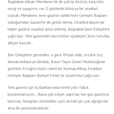
Başbakan Adnan Menderes ile de çok iyi dostuz, karşılıklı
sevgi ve saygımız var. O günlerde Atina’ya bir seyahat
olacak, Menderes, hem gazete sahibi hem Cemiyet Başkanı
olduğumdan Gazanfer’de gelsin demiş. İstanbul’dayım bir
haber geldi ki seyahat iptal edilmiş, Başbakan beni Eskişehir’e
çağırıyor. Yeni gazetenin hazırlıkları içindeyim, büro tutuldu,
afişler basıldı…
Ben Eskişehir’e gitmedim, o gece İhtilal oldu, ortalık toz
duman.Ankara’ya döndük, Basın Yayın Genel Müdürlüğüne
getirilen Ertuğrul Alatlı isimli bir Kurmay Albay, İstanbul
Cemiyet Başkanı Burhan Felek ile sürekli bizi çağırıyor.
Yeni gazete için İş Bankasından kredi çıktı fakat
kullanmamışım… Bana çok eziyet yaptılar, her gün gazeteyi
bastılar, hesapları incelediler, içeri atmak için çok uğraştılar
ama bir şey bulamadılar”.