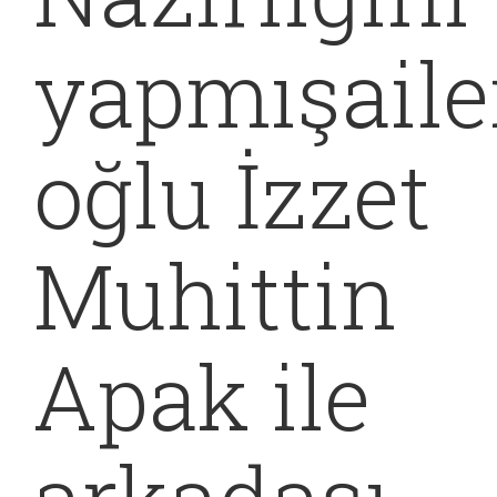
yapmışaile
oğlu İzzet
Muhittin
Apak ile