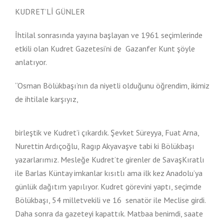
KUDRET’Lİ GÜNLER
İhtilal sonrasında yayına başlayan ve 1961 seçimlerinde
etkili olan Kudret Gazetesi’ni de Gazanfer Kunt şöyle
anlatıyor.
“Osman Bölükbaşı’nın da niyetli olduğunu öğrendim, ikimiz
de ihtilale karşıyız,
birleştik ve Kudret’i çıkardık. Şevket Süreyya, Fuat Arna,
Nurettin Ardıçoğlu, Ragıp Akyavaşve tabi ki Bölükbaşı
yazarlarımız. Mesleğe Kudret’te girenler de SavaşKıratlı
ile Barlas Küntay imkanlar kısıtlı ama ilk kez Anadolu’ya
günlük dağıtım yapılıyor. Kudret görevini yaptı, seçimde
Bölükbaşı, 54 milletvekili ve 16 senatör ile Meclise girdi.
Daha sonra da gazeteyi kapattık. Matbaa benimdi, saate