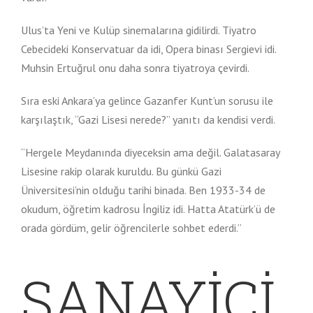
Ulus’ta Yeni ve Kulüp sinemalarına gidilirdi. Tiyatro
Cebecideki Konservatuar da idi, Opera binası Sergievi idi.
Muhsin Ertuğrul onu daha sonra tiyatroya çevirdi.
Sıra eski Ankara’ya gelince Gazanfer Kunt’un sorusu ile
karşılaştık, “Gazi Lisesi nerede?” yanıtı da kendisi verdi.
“Hergele Meydanında diyeceksin ama değil. Galatasaray
Lisesine rakip olarak kuruldu. Bu günkü Gazi
Üniversitesi’nin olduğu tarihi binada. Ben 1933-34 de
okudum, öğretim kadrosu İngiliz idi. Hatta Atatürk’ü de
orada gördüm, gelir öğrencilerle sohbet ederdi.”
SANAYİCİ