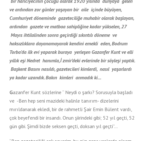
bir hariciyecinin çocuğu olarak 1920 yılında dünyaya gelen
ve ardından zor günler yaşayan bir aile içinde büyüyen,
Cumhuriyet döneminde gazeteciliğe muhabir olarak başlayan,
ardından gazete ve matbaa sahipliğine kadar yükselen, 27
Mayıs ihtilalinden sonra geçirdiği sıkıntılı döneme ve
haksızlıklara dayanamayarak kendini emekli eden, Bodrum
Torba’da ilk evi yaparak buraya yerleşen Gazanfer Kunt ve elli
yıllık eşi Nedret hanımla,İ zmir’deki evlerinde bir söyleşi yaptık.
Başkent Basını nasıldı, gazetecileri kimlerdi, nasıl yaşarlardı
ya kadar uzandık. Bakın kimleri
anmadık ki…
G
azanfer Kunt sözlerine “ Neydi o şarkı? Sorusuyla başladı
ve -Ben hep seni mazideki halinle tanırım- dizelerini
mırıldanarak ekledi, bir de rahmetli Şair Emin Bülent vardı,
çok beyefendi bir insandı. Onun şiirindeki gibi; 52 yıl geçti, 52
gün gibi. Şimdi bizde seksen geçti, doksan yıl geçti”…