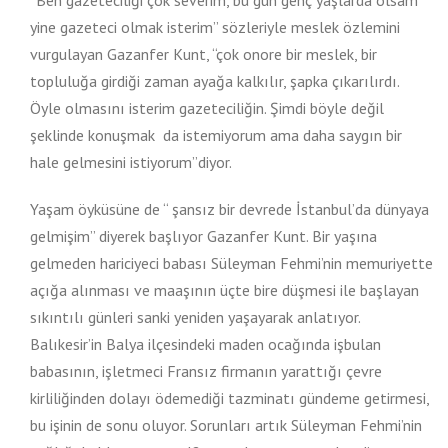
“Ben gazeteciliği çok severim, bu gün genç yaşlarda olsam
yine gazeteci olmak isterim” sözleriyle meslek özlemini
vurgulayan Gazanfer Kunt, “çok onore bir meslek, bir
topluluğa girdiği zaman ayağa kalkılır, şapka çıkarılırdı.
Öyle olmasını isterim gazeteciliğin. Şimdi böyle değil
şeklinde konuşmak da istemiyorum ama daha saygın bir
hale gelmesini istiyorum”diyor.
Yaşam öyküsüne de “ şansız bir devrede İstanbul’da dünyaya
gelmişim” diyerek başlıyor Gazanfer Kunt. Bir yaşına
gelmeden hariciyeci babası Süleyman Fehmi’nin memuriyette
açığa alınması ve maaşının üçte bire düşmesi ile başlayan
sıkıntılı günleri sanki yeniden yaşayarak anlatıyor.
Balıkesir’in Balya ilçesindeki maden ocağında işbulan
babasının, işletmeci Fransız firmanın yarattığı çevre
kirliliğinden dolayı ödemediği tazminatı gündeme getirmesi,
bu işinin de sonu oluyor. Sorunları artık Süleyman Fehmi’nin