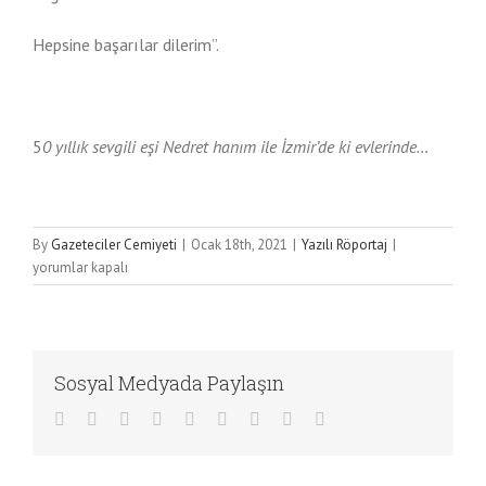
Hepsine başarılar dilerim”.
5
0 yıllık sevgili eşi Nedret hanım ile İzmir’de ki evlerinde…
GAZANFER
By
Gazeteciler Cemiyeti
|
Ocak 18th, 2021
|
Yazılı Röportaj
|
KUNT
yorumlar kapalı
(1920
BALIKESİR)
için
Sosyal Medyada Paylaşın
Facebook
Twitter
LinkedIn
Reddit
WhatsApp
Tumblr
Pinterest
Vk
E-
posta