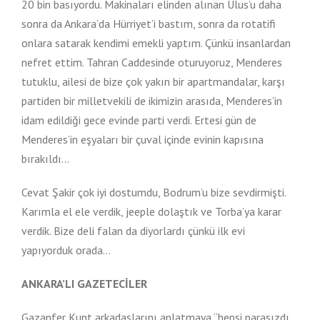
20 bin basıyordu. Makinaları elinden alınan Ulus’u daha
sonra da Ankara’da Hürriyet’i bastım, sonra da rotatifi
onlara satarak kendimi emekli yaptım. Çünkü insanlardan
nefret ettim. Tahran Caddesinde oturuyoruz, Menderes
tutuklu, ailesi de bize çok yakın bir apartmandalar, karşı
partiden bir milletvekili de ikimizin arasıda, Menderes’in
idam edildiği gece evinde parti verdi. Ertesi gün de
Menderes’in eşyaları bir çuval içinde evinin kapısına
bırakıldı…
Cevat Şakir çok iyi dostumdu, Bodrum’u bize sevdirmişti.
Karımla el ele verdik, jeeple dolaştık ve Torba’ya karar
verdik. Bize deli falan da diyorlardı çünkü ilk evi
yapıyorduk orada…
ANKARA’LI GAZETECİLER
Gazanfer Kunt arkadaşlarını anlatmaya “hepsi parasızdı,