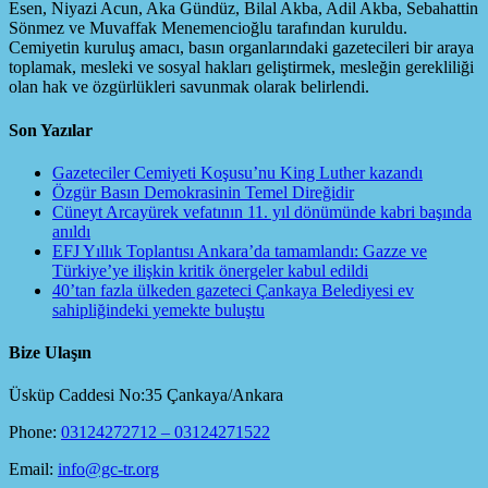
Esen, Niyazi Acun, Aka Gündüz, Bilal Akba, Adil Akba, Sebahattin
Sönmez ve Muvaffak Menemencioğlu tarafından kuruldu.
Cemiyetin kuruluş amacı, basın organlarındaki gazetecileri bir araya
toplamak, mesleki ve sosyal hakları geliştirmek, mesleğin gerekliliği
olan hak ve özgürlükleri savunmak olarak belirlendi.
Son Yazılar
Gazeteciler Cemiyeti Koşusu’nu King Luther kazandı
Özgür Basın Demokrasinin Temel Direğidir
Cüneyt Arcayürek vefatının 11. yıl dönümünde kabri başında
anıldı
EFJ Yıllık Toplantısı Ankara’da tamamlandı: Gazze ve
Türkiye’ye ilişkin kritik önergeler kabul edildi
40’tan fazla ülkeden gazeteci Çankaya Belediyesi ev
sahipliğindeki yemekte buluştu
Bize Ulaşın
Üsküp Caddesi No:35 Çankaya/Ankara
Phone:
03124272712 – 03124271522
Email:
info@gc-tr.org