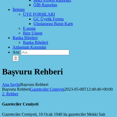
M4D Projesi Raporları
ÖİB Raporları
İletişim
ÜYE FORMLARI
GC Üyelik Formu
Uluslararası Basın Kartı
E-posta
Bize Ulaşın
Banka Bilgileri
Banka Bilgileri
Anlaşmalı Kurumlar
Ara:
Başvuru Rehberi
Ana Sayfa
|
Başvuru Rehberi
Başvuru Rehberi
Gazeteciler Cemiyeti
2023-05-08T12:40:46+00:00
2. Rehber
Gazeteciler Cemiyeti
Gazeteciler Cemiyeti, 10 Ocak 1946’da gazeteciler Mekki Sait