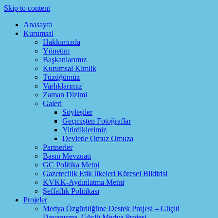
Skip to content
Anasayfa
Kurumsal
Hakkımızda
Yönetim
Başkanlarımız
Kurumsal Kimlik
Tüzüğümüz
Varlıklarımız
Zaman Dizimi
Galeri
Söyleşiler
Geçmişten Fotoğraflar
Yitirdiklerimiz
Devletle Omuz Omuza
Partnerler
Basın Mevzuatı
GC Politika Metni
Gazetecilik Etik İlkeleri Küresel Bildirisi
KVKK-Aydınlatma Metni
Şeffaflık Politikası
Projeler
Medya Özgürlüğüne Destek Projesi – Güçlü
Dayanışma, Güçlü Medya Projesi